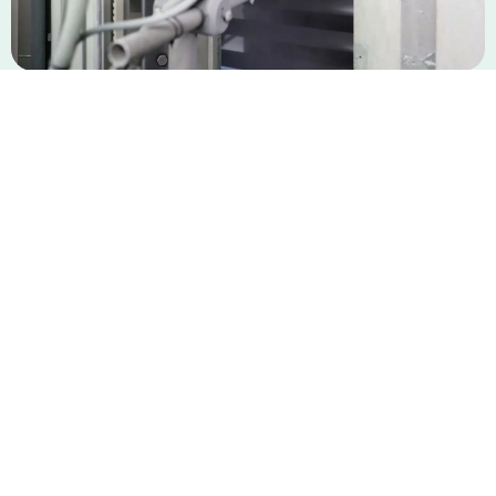
Pintura atóxica
Seguridad para todos
Nuestro sistema de pintura del aluminio utiliza
exclusivamente pinturas en polvo de poliéster 100 %
atóxicas. El pretratamiento de oxidación anódica no
contiene cromo y sigue el mismo proceso que se utiliza
para el aluminio en la industria alimentaria. La oxidación
anódica garantiza la mejor protección del aluminio contra
la corrosión filiforme.