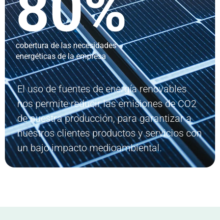
80
%
cobertura de las necesidades
energéticas de la empresa
El uso de fuentes de energía renovables
nos permite reducir las emisiones de CO2
de nuestra producción, para garantizar a
nuestros clientes productos y servicios con
un bajo impacto medioambiental.